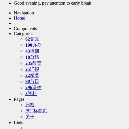
Good evening, pay attention to early break
Navigation
Home
Components
Categories
62
党政
100
办公
43
培训
18
总结
235
教育
25
汇报
22
精美
90
节日
296
课件
3
资料
Pages
归档
PPT标签页
关于
Links