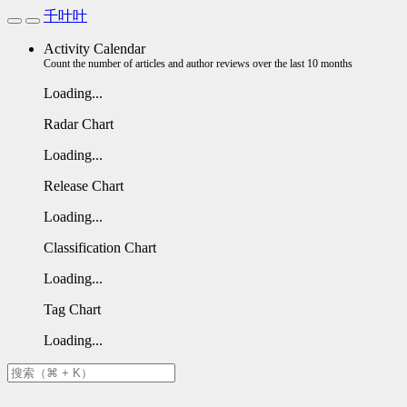
千叶叶
Activity Calendar
Count the number of articles and author reviews over the last 10 months
Loading...
Radar Chart
Loading...
Release Chart
Loading...
Classification Chart
Loading...
Tag Chart
Loading...