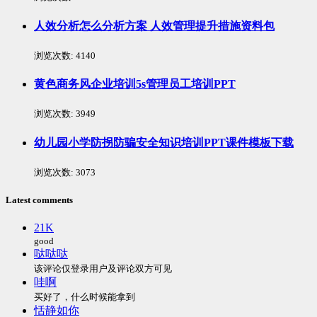
人效分析怎么分析方案 人效管理提升措施资料包
浏览次数:
4140
黄色商务风企业培训5s管理员工培训PPT
浏览次数:
3949
幼儿园小学防拐防骗安全知识培训PPT课件模板下载
浏览次数:
3073
Latest comments
21K
good
哒哒哒
该评论仅登录用户及评论双方可见
哇啊
买好了，什么时候能拿到
恬静如你