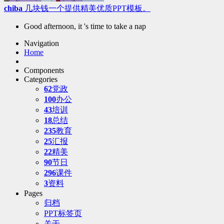
chiba
几块钱一个提供精美优质PPT模板。
Good afternoon, it 's time to take a nap
Navigation
Home
Components
Categories
62
党政
100
办公
43
培训
18
总结
235
教育
25
汇报
22
精美
90
节日
296
课件
3
资料
Pages
归档
PPT标签页
关于