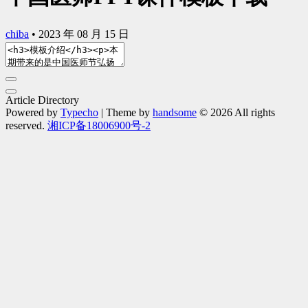
chiba
•
2023 年 08 月 15 日
Article Directory
Powered by
Typecho
| Theme by
handsome
© 2026 All rights
reserved.
湘ICP备18006900号-2