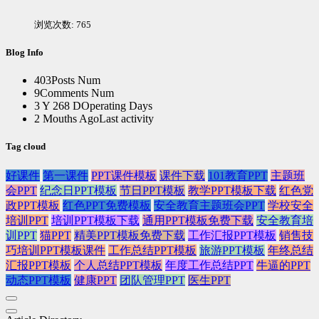
浏览次数:
765
Blog Info
403
Posts Num
9
Comments Num
3 Y 268 D
Operating Days
2 Mouths Ago
Last activity
Tag cloud
好课件
第一课件
PPT课件模板
课件下载
101教育PPT
主题班
会PPT
纪念日PPT模板
节日PPT模板
教学PPT模板下载
红色党
政PPT模板
红色PPT免费模板
安全教育主题班会PPT
学校安全
培训PPT
培训PPT模板下载
通用PPT模板免费下载
安全教育培
训PPT
猫PPT
精美PPT模板免费下载
工作汇报PPT模板
销售技
巧培训PPT模板课件
工作总结PPT模板
旅游PPT模板
年终总结
汇报PPT模板
个人总结PPT模板
年度工作总结PPT
牛逼的PPT
动态PPT模板
健康PPT
团队管理PPT
医生PPT