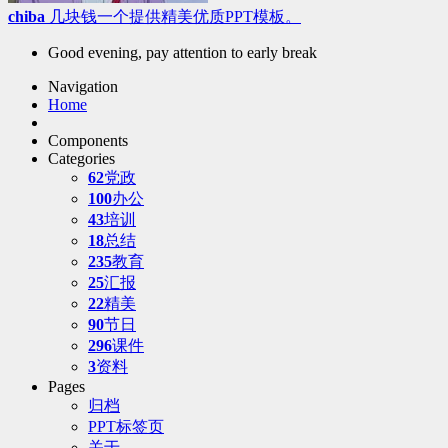
chiba
几块钱一个提供精美优质PPT模板。
Good evening, pay attention to early break
Navigation
Home
Components
Categories
62
党政
100
办公
43
培训
18
总结
235
教育
25
汇报
22
精美
90
节日
296
课件
3
资料
Pages
归档
PPT标签页
关于