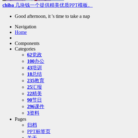
chiba
几块钱一个提供精美优质PPT模板。
Good afternoon, it 's time to take a nap
Navigation
Home
Components
Categories
62
党政
100
办公
43
培训
18
总结
235
教育
25
汇报
22
精美
90
节日
296
课件
3
资料
Pages
归档
PPT标签页
关于