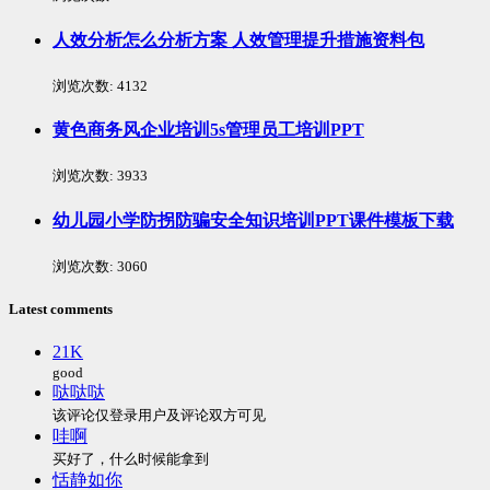
人效分析怎么分析方案 人效管理提升措施资料包
浏览次数:
4132
黄色商务风企业培训5s管理员工培训PPT
浏览次数:
3933
幼儿园小学防拐防骗安全知识培训PPT课件模板下载
浏览次数:
3060
Latest comments
21K
good
哒哒哒
该评论仅登录用户及评论双方可见
哇啊
买好了，什么时候能拿到
恬静如你