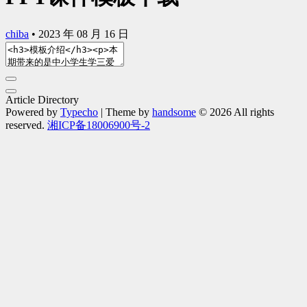
chiba
•
2023 年 08 月 16 日
Article Directory
Powered by
Typecho
| Theme by
handsome
© 2026 All rights
reserved.
湘ICP备18006900号-2