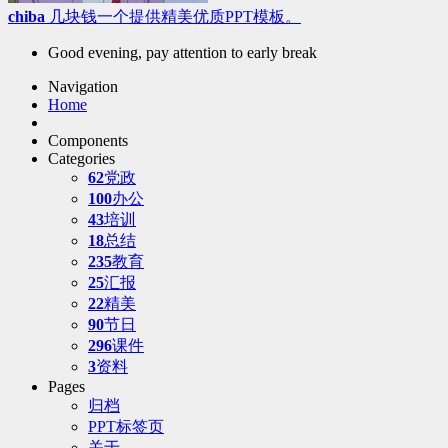
chiba
几块钱一个提供精美优质PPT模板。
Good evening, pay attention to early break
Navigation
Home
Components
Categories
62
党政
100
办公
43
培训
18
总结
235
教育
25
汇报
22
精美
90
节日
296
课件
3
资料
Pages
归档
PPT标签页
关于