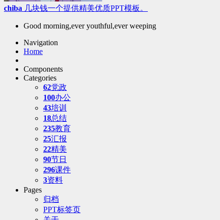
chiba
几块钱一个提供精美优质PPT模板。
Good morning,ever youthful,ever weeping
Navigation
Home
Components
Categories
62
党政
100
办公
43
培训
18
总结
235
教育
25
汇报
22
精美
90
节日
296
课件
3
资料
Pages
归档
PPT标签页
关于