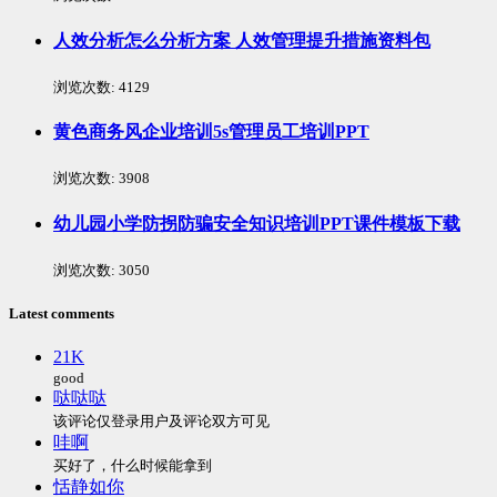
人效分析怎么分析方案 人效管理提升措施资料包
浏览次数:
4129
黄色商务风企业培训5s管理员工培训PPT
浏览次数:
3908
幼儿园小学防拐防骗安全知识培训PPT课件模板下载
浏览次数:
3050
Latest comments
21K
good
哒哒哒
该评论仅登录用户及评论双方可见
哇啊
买好了，什么时候能拿到
恬静如你