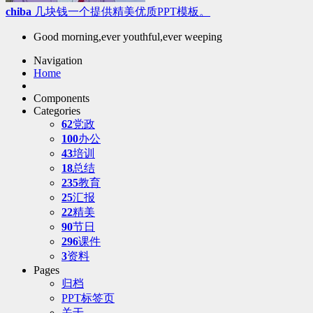
chiba
几块钱一个提供精美优质PPT模板。
Good morning,ever youthful,ever weeping
Navigation
Home
Components
Categories
62
党政
100
办公
43
培训
18
总结
235
教育
25
汇报
22
精美
90
节日
296
课件
3
资料
Pages
归档
PPT标签页
关于