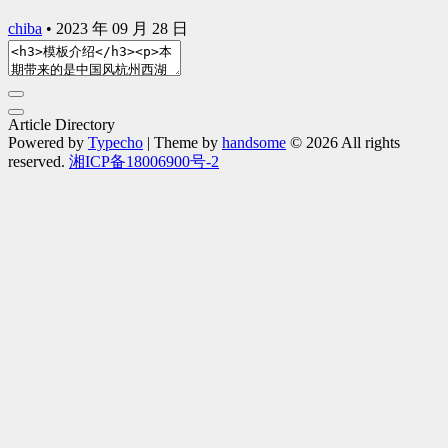
chiba
•
2023 年 09 月 28 日
Article Directory
Powered by
Typecho
| Theme by
handsome
© 2026 All rights
reserved.
湘ICP备18006900号-2