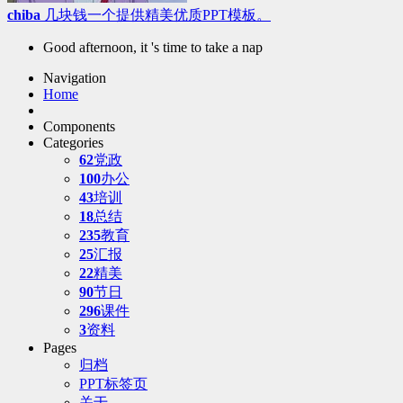
chiba
几块钱一个提供精美优质PPT模板。
Good afternoon, it 's time to take a nap
Navigation
Home
Components
Categories
62
党政
100
办公
43
培训
18
总结
235
教育
25
汇报
22
精美
90
节日
296
课件
3
资料
Pages
归档
PPT标签页
关于