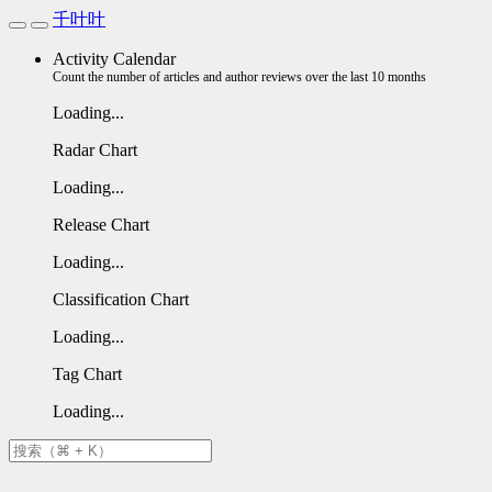
千叶叶
Activity Calendar
Count the number of articles and author reviews over the last 10 months
Loading...
Radar Chart
Loading...
Release Chart
Loading...
Classification Chart
Loading...
Tag Chart
Loading...