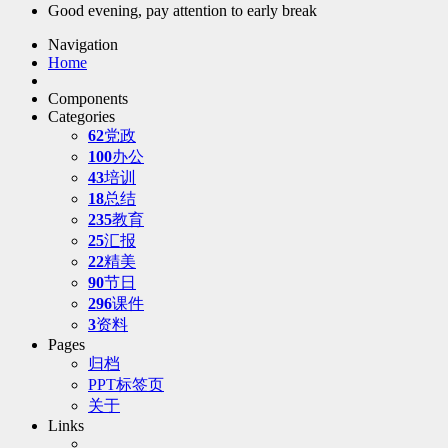
Good evening, pay attention to early break
Navigation
Home
Components
Categories
62
党政
100
办公
43
培训
18
总结
235
教育
25
汇报
22
精美
90
节日
296
课件
3
资料
Pages
归档
PPT标签页
关于
Links