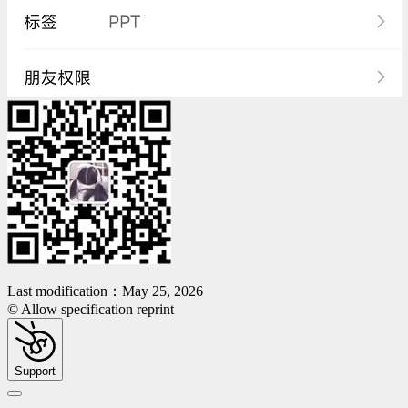
Last modification：May 25, 2026
© Allow specification reprint
Support