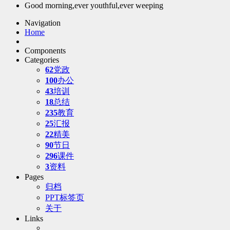
Good morning,ever youthful,ever weeping
Navigation
Home
Components
Categories
62
党政
100
办公
43
培训
18
总结
235
教育
25
汇报
22
精美
90
节日
296
课件
3
资料
Pages
归档
PPT标签页
关于
Links