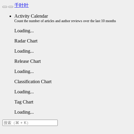
千叶叶
Activity Calendar
Count the number of articles and author reviews over the last 10 months
Loading...
Radar Chart
Loading...
Release Chart
Loading...
Classification Chart
Loading...
Tag Chart
Loading...