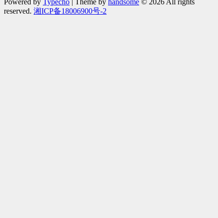
Powered by
Typecho
| Theme by
handsome
© 2026 All rights
reserved.
湘ICP备18006900号-2