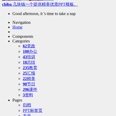
chiba
几块钱一个提供精美优质PPT模板。
Good afternoon, it 's time to take a nap
Navigation
Home
Components
Categories
62
党政
100
办公
43
培训
18
总结
235
教育
25
汇报
22
精美
90
节日
296
课件
3
资料
Pages
归档
PPT标签页
关于