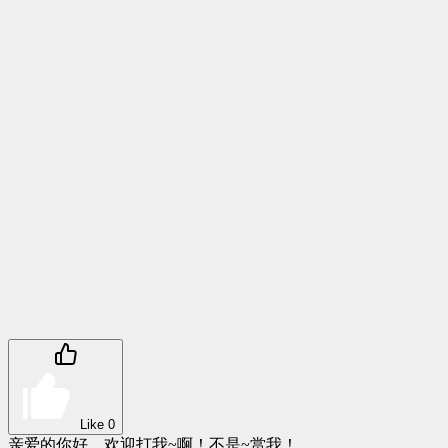
Like
0
亲爱的你好，欢迎打我~啊！不是~赏我！