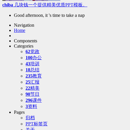
chiba
几块钱一个提供精美优质PPT模板。
Good afternoon, it 's time to take a nap
Navigation
Home
Components
Categories
62
党政
100
办公
43
培训
18
总结
235
教育
25
汇报
22
精美
90
节日
296
课件
3
资料
Pages
归档
PPT标签页
关于