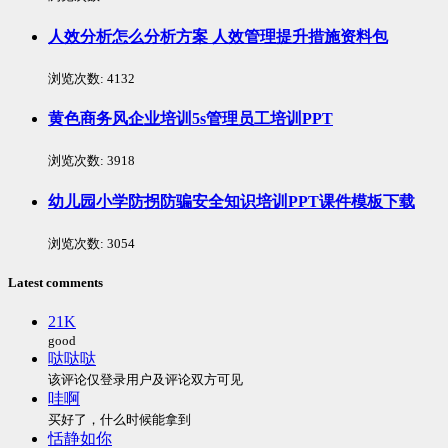
人效分析怎么分析方案 人效管理提升措施资料包
浏览次数:
4132
黄色商务风企业培训5s管理员工培训PPT
浏览次数:
3918
幼儿园小学防拐防骗安全知识培训PPT课件模板下载
浏览次数:
3054
Latest comments
21K
good
哒哒哒
该评论仅登录用户及评论双方可见
哇啊
买好了，什么时候能拿到
恬静如你