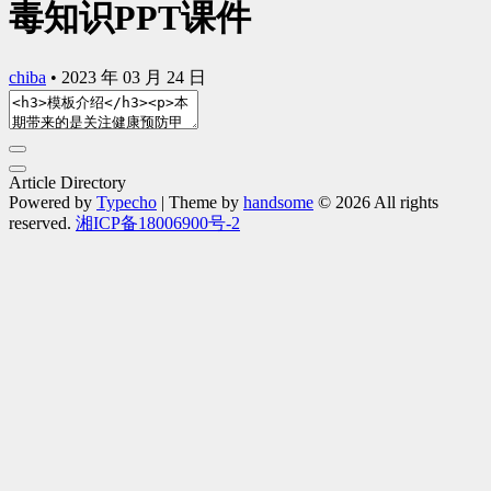
毒知识PPT课件
chiba
•
2023 年 03 月 24 日
Article Directory
Powered by
Typecho
| Theme by
handsome
© 2026 All rights
reserved.
湘ICP备18006900号-2