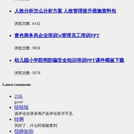
人效分析怎么分析方案 人效管理提升措施资料包
浏览次数:
4142
黄色商务风企业培训5s管理员工培训PPT
浏览次数:
3959
幼儿园小学防拐防骗安全知识培训PPT课件模板下载
浏览次数:
3078
Latest comments
21K
good
哒哒哒
该评论仅登录用户及评论双方可见
哇啊
买好了，什么时候能拿到
恬静如你