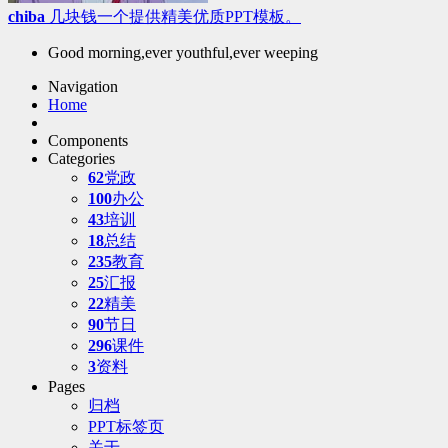
chiba
几块钱一个提供精美优质PPT模板。
Good morning,ever youthful,ever weeping
Navigation
Home
Components
Categories
62
党政
100
办公
43
培训
18
总结
235
教育
25
汇报
22
精美
90
节日
296
课件
3
资料
Pages
归档
PPT标签页
关于