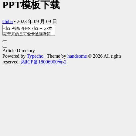
PPT模板下载
chiba
•
2023 年 09 月 09 日
Article Directory
Powered by
Typecho
| Theme by
handsome
© 2026 All rights
reserved.
湘ICP备18006900号-2