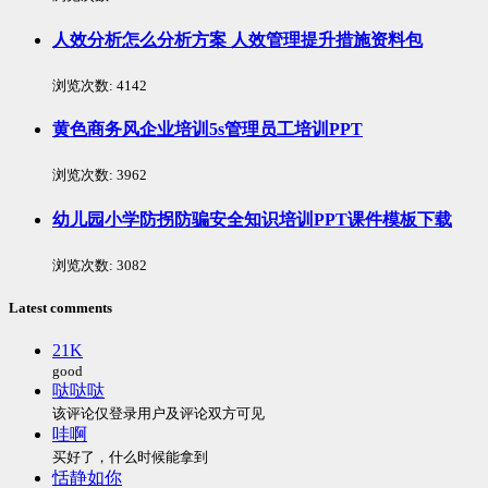
人效分析怎么分析方案 人效管理提升措施资料包
浏览次数:
4142
黄色商务风企业培训5s管理员工培训PPT
浏览次数:
3962
幼儿园小学防拐防骗安全知识培训PPT课件模板下载
浏览次数:
3082
Latest comments
21K
good
哒哒哒
该评论仅登录用户及评论双方可见
哇啊
买好了，什么时候能拿到
恬静如你