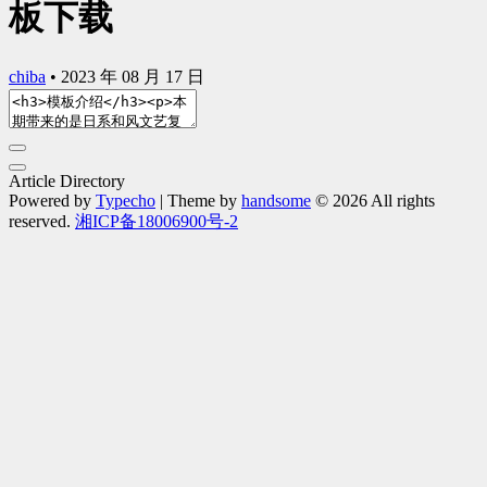
板下载
chiba
•
2023 年 08 月 17 日
Article Directory
Powered by
Typecho
| Theme by
handsome
© 2026 All rights
reserved.
湘ICP备18006900号-2