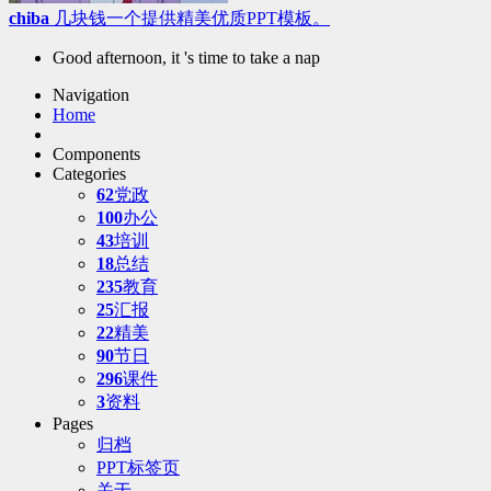
chiba
几块钱一个提供精美优质PPT模板。
Good afternoon, it 's time to take a nap
Navigation
Home
Components
Categories
62
党政
100
办公
43
培训
18
总结
235
教育
25
汇报
22
精美
90
节日
296
课件
3
资料
Pages
归档
PPT标签页
关于