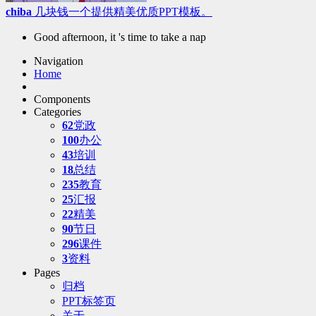
chiba
几块钱一个提供精美优质PPT模板。
Good afternoon, it 's time to take a nap
Navigation
Home
Components
Categories
62
党政
100
办公
43
培训
18
总结
235
教育
25
汇报
22
精美
90
节日
296
课件
3
资料
Pages
归档
PPT标签页
关于