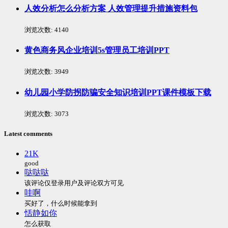
人效分析怎么分析方案 人效管理提升措施资料包
浏览次数:
4140
黄色商务风企业培训5s管理员工培训PPT
浏览次数:
3949
幼儿园小学防拐防骗安全知识培训PPT课件模板下载
浏览次数:
3073
Latest comments
21K
good
哒哒哒
该评论仅登录用户及评论双方可见
哇啊
买好了，什么时候能拿到
恬静如你
怎么获取