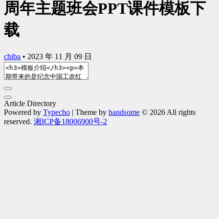
周年主题班会PPT课件模板下
载
chiba
•
2023 年 11 月 09 日
Article Directory
Powered by
Typecho
| Theme by
handsome
© 2026 All rights
reserved.
湘ICP备18006900号-2