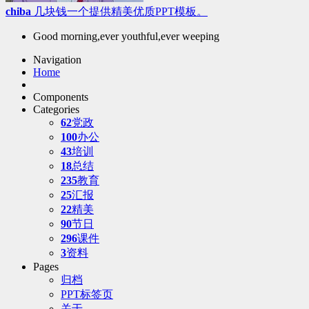
chiba
几块钱一个提供精美优质PPT模板。
Good morning,ever youthful,ever weeping
Navigation
Home
Components
Categories
62
党政
100
办公
43
培训
18
总结
235
教育
25
汇报
22
精美
90
节日
296
课件
3
资料
Pages
归档
PPT标签页
关于