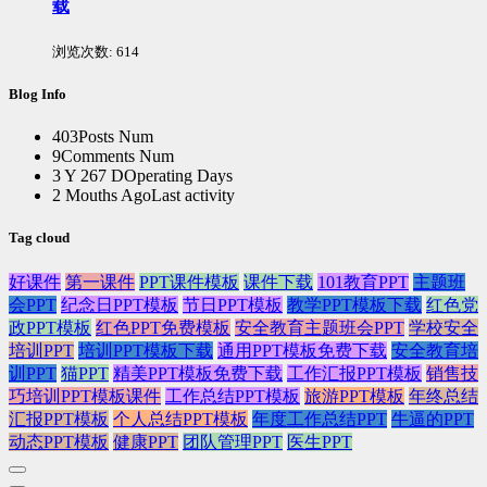
载
浏览次数:
614
Blog Info
403
Posts Num
9
Comments Num
3 Y 267 D
Operating Days
2 Mouths Ago
Last activity
Tag cloud
好课件
第一课件
PPT课件模板
课件下载
101教育PPT
主题班
会PPT
纪念日PPT模板
节日PPT模板
教学PPT模板下载
红色党
政PPT模板
红色PPT免费模板
安全教育主题班会PPT
学校安全
培训PPT
培训PPT模板下载
通用PPT模板免费下载
安全教育培
训PPT
猫PPT
精美PPT模板免费下载
工作汇报PPT模板
销售技
巧培训PPT模板课件
工作总结PPT模板
旅游PPT模板
年终总结
汇报PPT模板
个人总结PPT模板
年度工作总结PPT
牛逼的PPT
动态PPT模板
健康PPT
团队管理PPT
医生PPT