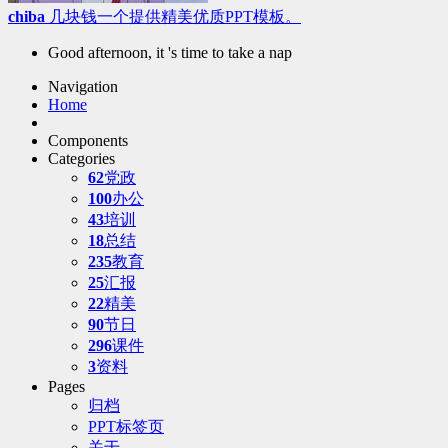
chiba
几块钱一个提供精美优质PPT模板。
Good afternoon, it 's time to take a nap
Navigation
Home
Components
Categories
62
党政
100
办公
43
培训
18
总结
235
教育
25
汇报
22
精美
90
节日
296
课件
3
资料
Pages
归档
PPT标签页
关于