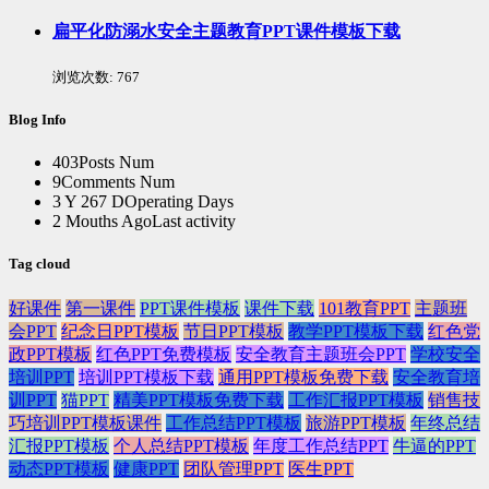
扁平化防溺水安全主题教育PPT课件模板下载
浏览次数:
767
Blog Info
403
Posts Num
9
Comments Num
3 Y 267 D
Operating Days
2 Mouths Ago
Last activity
Tag cloud
好课件
第一课件
PPT课件模板
课件下载
101教育PPT
主题班
会PPT
纪念日PPT模板
节日PPT模板
教学PPT模板下载
红色党
政PPT模板
红色PPT免费模板
安全教育主题班会PPT
学校安全
培训PPT
培训PPT模板下载
通用PPT模板免费下载
安全教育培
训PPT
猫PPT
精美PPT模板免费下载
工作汇报PPT模板
销售技
巧培训PPT模板课件
工作总结PPT模板
旅游PPT模板
年终总结
汇报PPT模板
个人总结PPT模板
年度工作总结PPT
牛逼的PPT
动态PPT模板
健康PPT
团队管理PPT
医生PPT