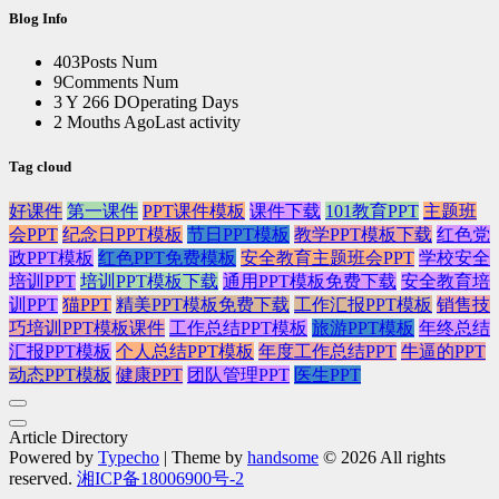
Blog Info
403
Posts Num
9
Comments Num
3 Y 266 D
Operating Days
2 Mouths Ago
Last activity
Tag cloud
好课件
第一课件
PPT课件模板
课件下载
101教育PPT
主题班
会PPT
纪念日PPT模板
节日PPT模板
教学PPT模板下载
红色党
政PPT模板
红色PPT免费模板
安全教育主题班会PPT
学校安全
培训PPT
培训PPT模板下载
通用PPT模板免费下载
安全教育培
训PPT
猫PPT
精美PPT模板免费下载
工作汇报PPT模板
销售技
巧培训PPT模板课件
工作总结PPT模板
旅游PPT模板
年终总结
汇报PPT模板
个人总结PPT模板
年度工作总结PPT
牛逼的PPT
动态PPT模板
健康PPT
团队管理PPT
医生PPT
Article Directory
Powered by
Typecho
| Theme by
handsome
© 2026 All rights
reserved.
湘ICP备18006900号-2