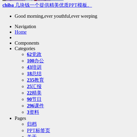
chiba
几块钱一个提供精美优质PPT模板。
Good morning,ever youthful,ever weeping
Navigation
Home
Components
Categories
62
党政
100
办公
43
培训
18
总结
235
教育
25
汇报
22
精美
90
节日
296
课件
3
资料
Pages
归档
PPT标签页
关于