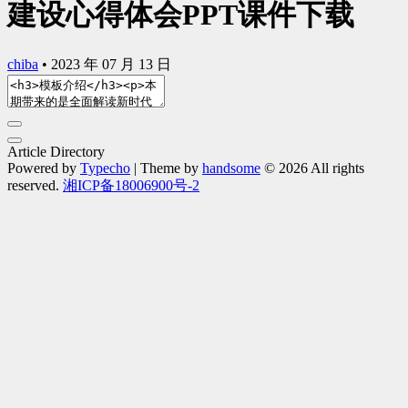
建设心得体会PPT课件下载
chiba
•
2023 年 07 月 13 日
Article Directory
Powered by
Typecho
| Theme by
handsome
© 2026 All rights
reserved.
湘ICP备18006900号-2