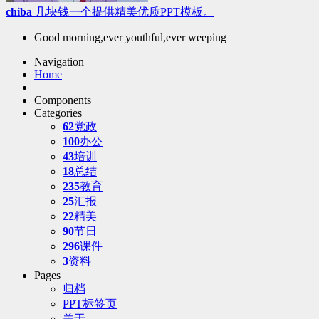
chiba
几块钱一个提供精美优质PPT模板。
Good morning,ever youthful,ever weeping
Navigation
Home
Components
Categories
62
党政
100
办公
43
培训
18
总结
235
教育
25
汇报
22
精美
90
节日
296
课件
3
资料
Pages
归档
PPT标签页
关于