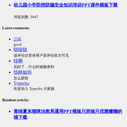
幼儿园小学防拐防骗安全知识培训PPT课件模板下载
浏览次数:
3047
Latest comments
21K
good
哒哒哒
该评论仅登录用户及评论双方可见
哇啊
买好了，什么时候能拿到
恬静如你
怎么获取
Typecho
欢迎加入 Typecho 大家族
Random articles
黄绿夏末猫咪治愈系通用PPT模板只想做只优雅慵懒的
喵下载