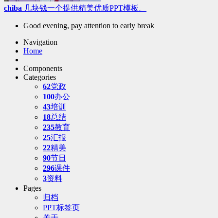
chiba
几块钱一个提供精美优质PPT模板。
Good evening, pay attention to early break
Navigation
Home
Components
Categories
62
党政
100
办公
43
培训
18
总结
235
教育
25
汇报
22
精美
90
节日
296
课件
3
资料
Pages
归档
PPT标签页
关于