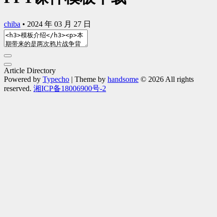
chiba
•
2024 年 03 月 27 日
Article Directory
Powered by
Typecho
| Theme by
handsome
© 2026 All rights
reserved.
湘ICP备18006900号-2