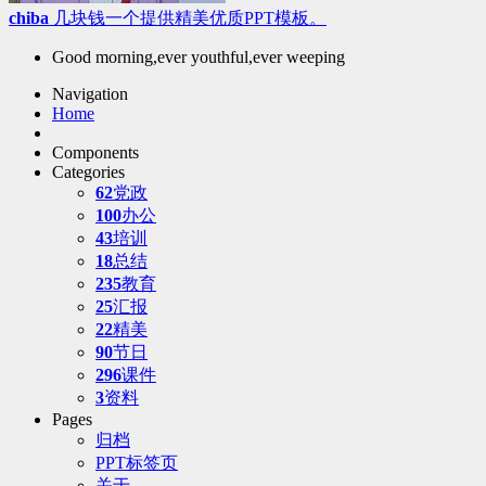
chiba
几块钱一个提供精美优质PPT模板。
Good morning,ever youthful,ever weeping
Navigation
Home
Components
Categories
62
党政
100
办公
43
培训
18
总结
235
教育
25
汇报
22
精美
90
节日
296
课件
3
资料
Pages
归档
PPT标签页
关于