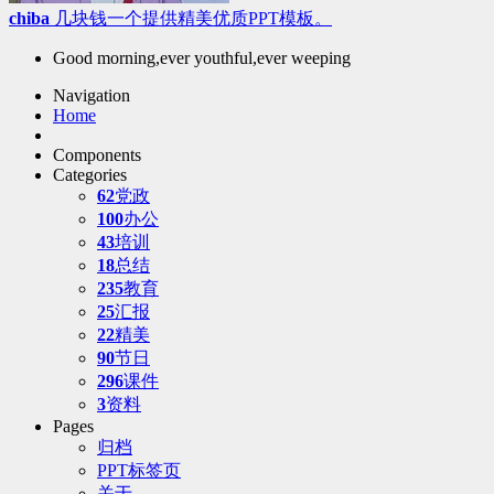
chiba
几块钱一个提供精美优质PPT模板。
Good morning,ever youthful,ever weeping
Navigation
Home
Components
Categories
62
党政
100
办公
43
培训
18
总结
235
教育
25
汇报
22
精美
90
节日
296
课件
3
资料
Pages
归档
PPT标签页
关于