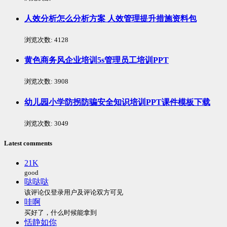
人效分析怎么分析方案 人效管理提升措施资料包
浏览次数:
4128
黄色商务风企业培训5s管理员工培训PPT
浏览次数:
3908
幼儿园小学防拐防骗安全知识培训PPT课件模板下载
浏览次数:
3049
Latest comments
21K
good
哒哒哒
该评论仅登录用户及评论双方可见
哇啊
买好了，什么时候能拿到
恬静如你